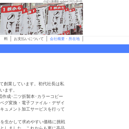
のぼり旗通販
updated 2025-08-09
送 料
お支払いについて
会社概要・所在地
して創業しています。初代社長は私
います。
作成･二ツ折製本･カラーコピー
ベグ変換・電子ファイル・デザイ
キュメント加工サービスを行って
験を生かして求めやすい価格に挑戦
としました。これからも更に高品