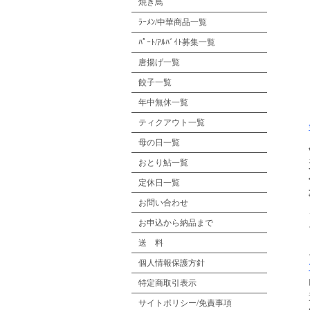
焼き鳥
ﾗｰﾒﾝ/中華商品一覧
ﾊﾟｰﾄ/ｱﾙﾊﾞｲﾄ募集一覧
唐揚げ一覧
餃子一覧
年中無休一覧
ティクアウト一覧
母の日一覧
おとり鮎一覧
定休日一覧
お問い合わせ
お申込から納品まで
送 料
個人情報保護方針
特定商取引表示
サイトポリシー/免責事項