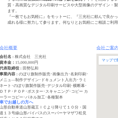
質・高画質なデジタル印刷サービスや大型画像のデザイン・製
ます。
『一枚でもお気軽に』をモットーに、『三光社に頼んで良かっ
成れる様に努力して参ります。何なりとお気軽にご相談ご利用
会社概要
会社ご案
会社名 :
株式会社 三光社
資本金：
15,000,000円
代表取締役 :
田勢弘和
事業内容 :
のぼり旗制作販売･画像出力･名刺印刷･
メニュ―制作デザイン･ドキュメント入出力･ラミ
ネート･のぼり旗製作販売･デジタル印刷･横断幕･
ＤＴＰ･ＰＯＰ･ポスター･スキャニング･コピー カ
ーラーコピー･パネル加工･各種製本
車でお越しの方へ
山形自動車道山形蔵王ＩＣより降りて１０分・国
道１３号線山形バイパスのスーパーヤマザワ松見