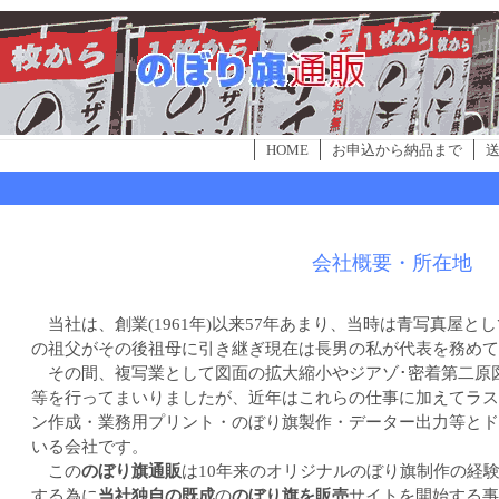
HOME
お申込から納品まで
会社概要・所在地
当社は、創業(1961年)以来57年あまり、当時は青写真屋と
の祖父がその後祖母に引き継ぎ現在は長男の私が代表を務めて
その間、複写業として図面の拡大縮小やジアゾ･密着第二原図
等を行ってまいりましたが、近年はこれらの仕事に加えてラス
ン作成・業務用プリント・のぼり旗製作・データー出力等とド
いる会社です。
この
のぼり旗通販
は10年来のオリジナルのぼり旗制作の経
する為に
当社独自の既成
の
のぼり旗を販売
サイトを開始する事